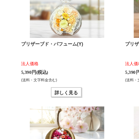
プリザーブド・パフューム(Y)
プリザ
法人価格
法人価
5,390 円(税込)
5,390
(送料・文字料金含む)
(送料・
詳しく見る