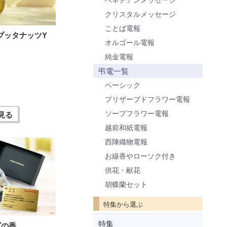
クリスタルメッセージ
ことば電報
ブッタナッツY
オルゴール電報
純金電報
弔電一覧
ベーシック
プリザーブドフラワー電報
ソープフラワー電報
見る
越前和紙電報
西陣織物電報
お線香やローソク付き
供花・献花
胡蝶蘭セット
特集から選ぶ
特集
ズの香