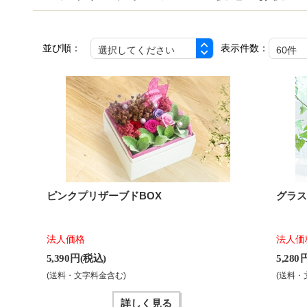
並び順：
表示件数：
ピンクプリザーブドBOX
グラ
法人価格
法人価
5,390 円(税込)
5,280
(送料・文字料金含む)
(送料・
詳しく見る