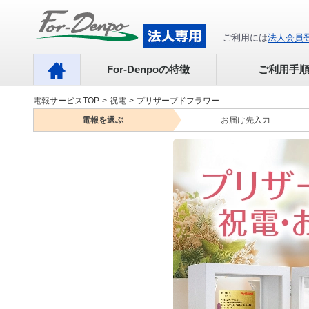
ご利用には
法人会員
For-Denpoの特徴
ご利用手
電報サービスTOP
>
祝電
>
プリザーブドフラワー
電報を
選ぶ
お届け先
入力