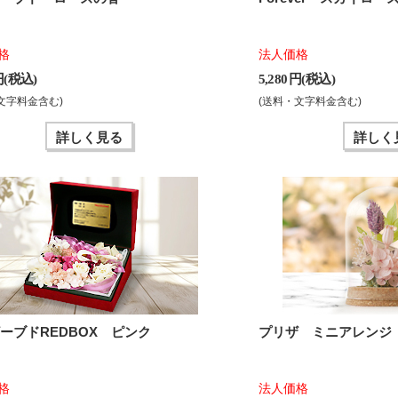
格
法人価格
 円(税込)
5,280 円(税込)
文字料金含む)
(送料・文字料金含む)
詳しく見る
詳しく
ーブドREDBOX ピンク
プリザ ミニアレンジ
格
法人価格