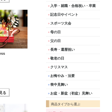
入学・就職・合格祝い・卒業
記念日やイベント
スポーツ大会
母の日
父の日
長寿・還暦祝い
ss
敬老の日
クリスマス
お悔やみ・法要
喪中見舞い
見る
お盆・新盆（初盆）見舞い
商品タイプから選ぶ