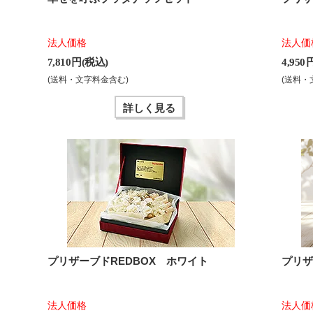
法人価格
法人価
7,810 円(税込)
4,950
(送料・文字料金含む)
(送料・
詳しく見る
プリザーブドREDBOX ホワイト
プリザ
法人価格
法人価