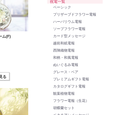
祝電一覧
ベーシック
プリザーブドフラワー電報
ハーバリウム電報
ソープフラワー電報
カード型メッセージ
ム(F)
越前和紙電報
西陣織物電報
和柄・和風電報
ぬいぐるみ電報
グレース・ベア
見る
プレミアムギフト電報
カタログギフト電報
観葉植物電報
フラワー電報（生花）
胡蝶蘭セット
ベネチアンメッセージ