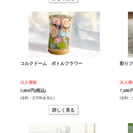
コルクドーム ボトルフラワー
彩り
法人価格
法人価
5,060 円(税込)
7,480
(送料・文字料金含む)
(送料・
詳しく見る