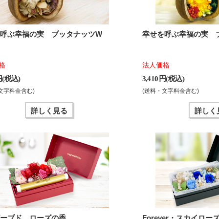
を呼ぶ幸福の実 ブッタナッツW
幸せを呼ぶ幸福の実 
格
法人価格
 円(税込)
3,410 円(税込)
文字料金含む)
(送料・文字料金含む)
詳しく見る
詳しく
ザーブド ローズの香
Forever・スカイロー