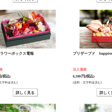
フラワーボックス電報
プリザーブド happine
格
法人価格
 円(税込)
6,380 円(税込)
文字料金含む)
(送料・文字料金含む)
詳しく見る
詳しく