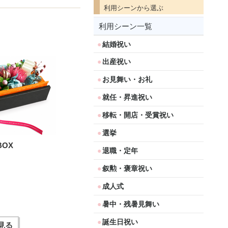
利用シーンから選ぶ
利用シーン一覧
結婚祝い
出産祝い
お見舞い・お礼
就任・昇進祝い
移転・開店・受賞祝い
選挙
OX
退職・定年
叙勲・褒章祝い
成人式
暑中・残暑見舞い
誕生日祝い
見る