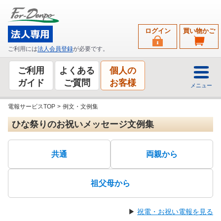
ログイン
買い物かご
ご利用には
法人会員登録
が必要です。
ご利用
よくある
個人の
ガイド
ご質問
お客様
メニュー
電報サービスTOP
>
例文・文例集
ひな祭りのお祝いメッセージ文例集
共通
両親から
祖父母から
▶
祝電・お祝い電報を見る