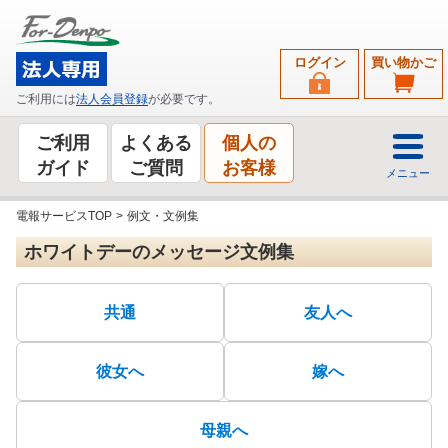
ログイン
買い物かご
ご利用には
法人会員登録
が必要です。
ご利用
よくある
個人の
ガイド
ご質問
お客様
メニュー
電報サービスTOP
>
例文・文例集
ホワイトデーのメッセージ文例集
共通
友人へ
彼女へ
嫁へ
母親へ