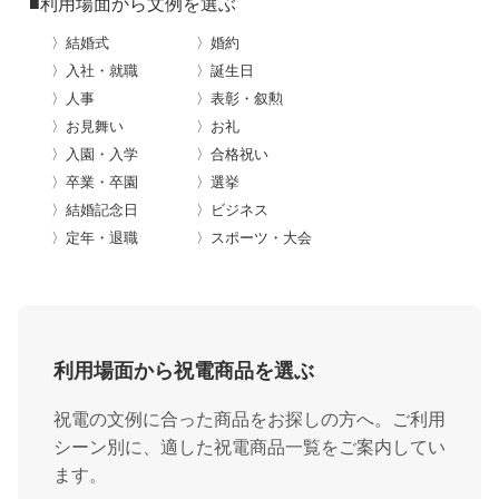
■利用場面から文例を選ぶ
〉結婚式
〉婚約
〉入社・就職
〉誕生日
〉人事
〉表彰・叙勲
〉お見舞い
〉お礼
〉入園・入学
〉合格祝い
〉卒業・卒園
〉選挙
〉結婚記念日
〉ビジネス
〉定年・退職
〉スポーツ・大会
利用場面から祝電商品を選ぶ
祝電の文例に合った商品をお探しの方へ。ご利用
シーン別に、適した祝電商品一覧をご案内してい
ます。