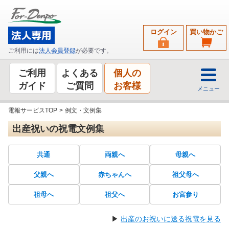
ログイン
買い物かご
ご利用には
法人会員登録
が必要です。
ご利用
よくある
個人の
ガイド
ご質問
お客様
メニュー
電報サービスTOP
>
例文・文例集
出産祝いの祝電文例集
共通
両親へ
母親へ
父親へ
赤ちゃんへ
祖父母へ
祖母へ
祖父へ
お宮参り
▶
出産のお祝いに送る祝電を見る