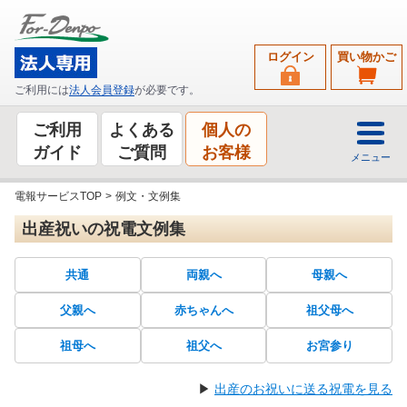
ログイン
買い物かご
ご利用には
法人会員登録
が必要です。
ご利用
よくある
個人の
ガイド
ご質問
お客様
メニュー
電報サービスTOP
>
例文・文例集
出産祝いの祝電文例集
共通
両親へ
母親へ
父親へ
赤ちゃんへ
祖父母へ
祖母へ
祖父へ
お宮参り
▶
出産のお祝いに送る祝電を見る