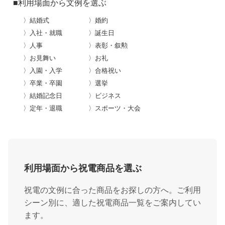
■利用場面から文例を選ぶ
〉結婚式
〉婚約
〉入社・就職
〉誕生日
〉人事
〉表彰・叙勲
〉お見舞い
〉お礼
〉入園・入学
〉合格祝い
〉卒業・卒園
〉選挙
〉結婚記念日
〉ビジネス
〉定年・退職
〉スポーツ・大会
利用場面から祝電商品を選ぶ
祝電の文例に合った商品をお探しの方へ。ご利用
シーン別に、適した祝電商品一覧をご案内してい
ます。