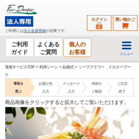
ログイン
買い物かご
ご利用には
法人会員登録
が必要です。
ご利用
よくある
個人の
ガイド
ご質問
お客様
メニュー
電報サービスTOP
>
利用シーン
>
結婚式
>
ソープフラワー イエローブー
ケ
電報を
お届け先
メッセージ
内容の
ご注文
選ぶ
入力
入力
ご確認
終了
商品画像をクリックすると拡大してご覧いただけます。