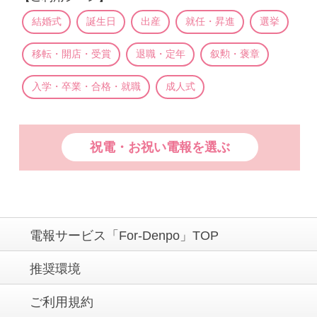
結婚式
誕生日
出産
就任・昇進
選挙
移転・開店・受賞
退職・定年
叙勲・褒章
入学・卒業・合格・就職
成人式
祝電・お祝い電報を選ぶ
電報サービス「For-Denpo」TOP
推奨環境
ご利用規約