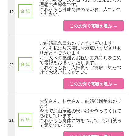
理想の夫婦像です。
これからも健康で仲の良いお二人でいて
台 紙
19
ください。
この文例で電報を選ぶ →
ご結婚記念日おめでとうございます。
いつも私たち夫婦にお気遣いくださりあ
りがとうございます。
お二人への感謝とお祝いの気持ちをこめ
て電報をお送りいたします。
台 紙
20
これからもお二人仲良くご健康に気をつ
けてお過ごしください。
この文例で電報を選ぶ →
お父さん、お母さん、結婚〇周年おめで
とう。
今まで沢山家族の思い出を作ってくれて
感謝しています。
台 紙
これからも身体に気をつけて、沢山笑っ
21
て元気でいてね。