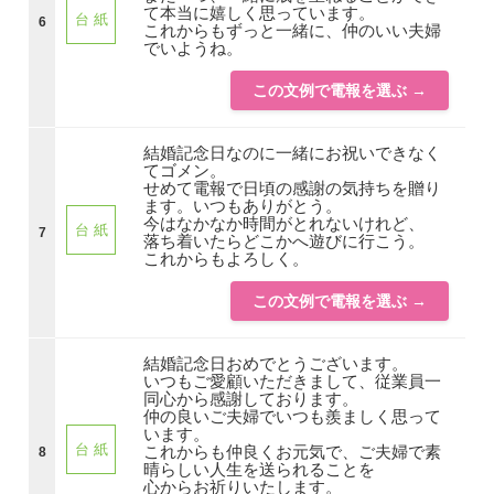
て本当に嬉しく思っています。
台 紙
6
これからもずっと一緒に、仲のいい夫婦
でいようね。
この文例で電報を選ぶ →
結婚記念日なのに一緒にお祝いできなく
てゴメン。
せめて電報で日頃の感謝の気持ちを贈り
ます。いつもありがとう。
今はなかなか時間がとれないけれど、
台 紙
7
落ち着いたらどこかへ遊びに行こう。
これからもよろしく。
この文例で電報を選ぶ →
結婚記念日おめでとうございます。
いつもご愛顧いただきまして、従業員一
同心から感謝しております。
仲の良いご夫婦でいつも羨ましく思って
います。
台 紙
これからも仲良くお元気で、ご夫婦で素
8
晴らしい人生を送られることを
心からお祈りいたします。