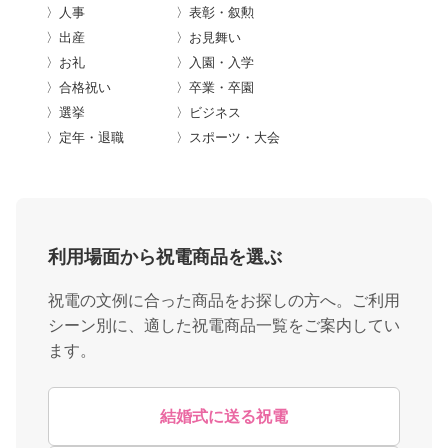
〉人事
〉表彰・叙勲
〉出産
〉お見舞い
〉お礼
〉入園・入学
〉合格祝い
〉卒業・卒園
〉選挙
〉ビジネス
〉定年・退職
〉スポーツ・大会
利用場面から祝電商品を選ぶ
祝電の文例に合った商品をお探しの方へ。ご利用
シーン別に、適した祝電商品一覧をご案内してい
ます。
結婚式に送る祝電