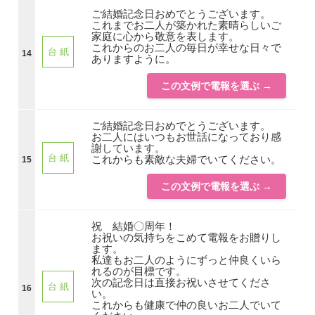
ご結婚記念日おめでとうございます。
これまでお二人が築かれた素晴らしいご
家庭に心から敬意を表します。
これからのお二人の毎日が幸せな日々で
台 紙
14
ありますように。
この文例で電報を選ぶ →
ご結婚記念日おめでとうございます。
お二人にはいつもお世話になっており感
謝しています。
台 紙
これからも素敵な夫婦でいてください。
15
この文例で電報を選ぶ →
祝 結婚〇周年！
お祝いの気持ちをこめて電報をお贈りし
ます。
私達もお二人のようにずっと仲良くいら
れるのが目標です。
次の記念日は直接お祝いさせてくださ
台 紙
16
い。
これからも健康で仲の良いお二人でいて