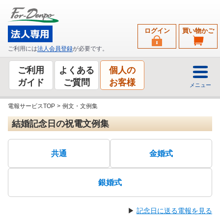
ログイン
買い物かご
ご利用には
法人会員登録
が必要です。
ご利用
よくある
個人の
ガイド
ご質問
お客様
メニュー
電報サービスTOP
>
例文・文例集
結婚記念日の祝電文例集
共通
金婚式
銀婚式
▶
記念日に送る電報を見る