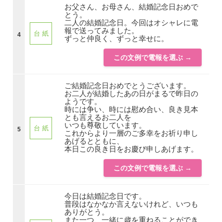
お父さん、お母さん、結婚記念日おめで
とう。
二人の結婚記念日。今回はオシャレに電
報で送ってみました。
台 紙
4
ずっと仲良く、ずっと幸せに。
この文例で電報を選ぶ →
ご結婚記念日おめでとうございます。
お二人が結婚したあの日がまるで昨日の
ようです。
時には争い、時には慰め合い、良き見本
とも言えるお二人を
いつも尊敬しています。
台 紙
5
これからより一層のご多幸をお祈り申し
あげるとともに、
本日この良き日をお慶び申しあげます。
この文例で電報を選ぶ →
今日は結婚記念日です。
普段はなかなか言えないけれど、いつも
ありがとう。
また一つ、一緒に歳を重ねることができ