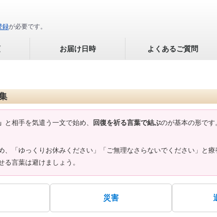
登録
が必要です。
順
お届け日時
よくあるご質問
集
」
と相手を気遣う一文で始め、
回復を祈る言葉で結ぶ
のが基本の形です
め、「ゆっくりお休みください」「ご無理なさらないでください」と療
せる言葉は避けましょう。
災害