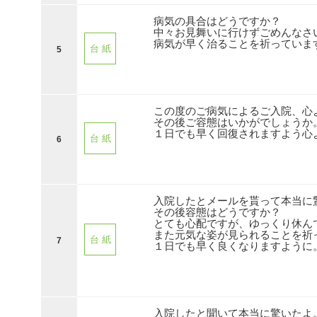
病気の具合はどうですか？
中々お見舞いに行けずごめんなさ
病気が早く治ることを祈っていま
台 紙
5
この度のご病気によるご入院、心
その後ご容態はいかがでしょうか
１日でも早く回復されますよう心
台 紙
6
入院したとメールを貰って本当に
その後容態はどうですか？
とても心配ですが、ゆっくり休ん
また元気な姿が見られることを祈
台 紙
7
１日でも早く良くなりますように
入院したと聞いて本当に驚いたよ