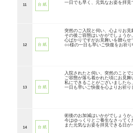
一日でも早く、元気なお姿を拝見
台 紙
11
突然のご入院と伺い、心よりお見
その後ご容態はいかがでしょうか
心ばかりですがお見舞いを贈らせ
○○様の一日も早いご快復をお祈
台 紙
12
入院されたと伺い、突然のことで
ご容態が落ち着かれた頃にお見舞
私にできることがございましたら
一日も早いご快復を心よりお祈り
台 紙
13
術後のお加減はいかがでしょうか
今はゆっくりとご養生なさってく
また元気なお姿を拝見できる日が
台 紙
14