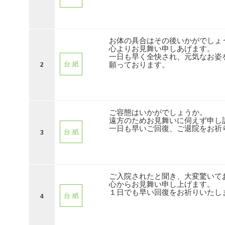
お体の具合はその後いかがでしょ
心よりお見舞い申しあげます。
一日も早く全快され、元気なお姿
願っております。
台 紙
2
ご容態はいかがでしょうか。
遠方のためお見舞いに伺えず申し
一日も早いご回復、ご退院をお祈
台 紙
3
ご入院されたと聞き、大変驚いて
心からお見舞い申し上げます。
１日でも早い回復をお祈りいたし
台 紙
4