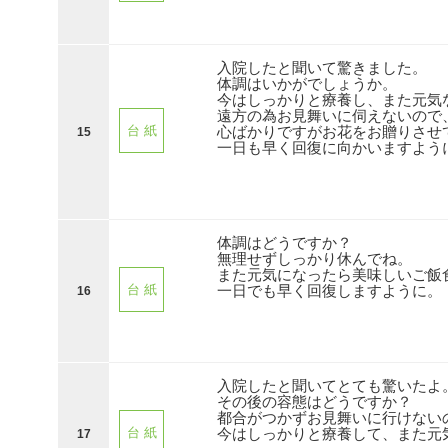
入院したと聞いて驚きました。
体調はいかがでしょうか。
今はしっかりと療養し、また元気
遠方の為お見舞いに伺えないので
心ばかりですがお花をお贈りさせ
台 紙
15
一日も早く回復に向かいますよう
体調はどうですか？
無理せずしっかり休んでね。
また元気になったら美味しいご飯
一日でも早く回復しますように。
台 紙
16
入院したと聞いてとても驚いたよ
その後の容態はどうですか？
都合がつかずお見舞いに行けない
今はしっかりと療養して、また元
台 紙
17