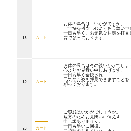
お体の具合は、いかがですか。
ご全快を祈念し心よりお見舞い申
一日も早く、お元気なお顔を拝見
皆で願っております。
カード
18
お体の具合はその後いかがでしょ
心よりお見舞い申しあげます。
一日も早く全快され、
元気なお姿を拝見できますことを
カード
19
願っております。
ご容態はいかがでしょうか。
遠方のためお見舞いに伺えず
申し訳ありません。
一日も早いご回復、
カード
20
ご退院をお祈りいたします。