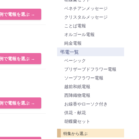
ベネチアンメッセージ
例で電報を選ぶ →
クリスタルメッセージ
ことば電報
オルゴール電報
純金電報
弔電一覧
例で電報を選ぶ →
ベーシック
プリザーブドフラワー電報
ソープフラワー電報
越前和紙電報
西陣織物電報
例で電報を選ぶ →
お線香やローソク付き
供花・献花
胡蝶蘭セット
特集から選ぶ