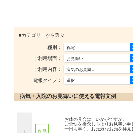
■カテゴリーから選ぶ
種別：
ご利用場面：
ご利用内容：
電報タイプ：
病気・入院のお見舞いに使える電報文例
お体の具合は、いかがですか。
ご全快を祈念し心よりお見舞い申
一日も早く、お元気なお顔を拝見
台 紙
1