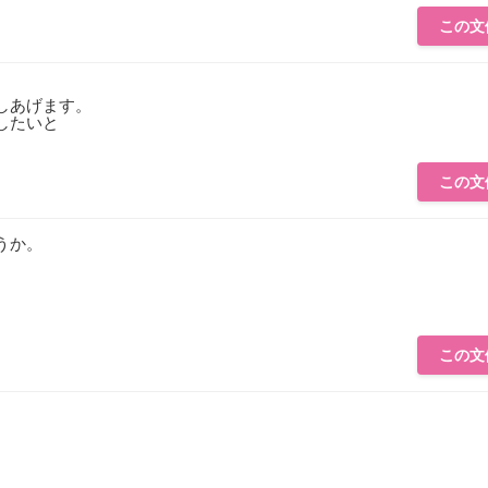
この文
しあげます。
したいと
この文
うか。
この文