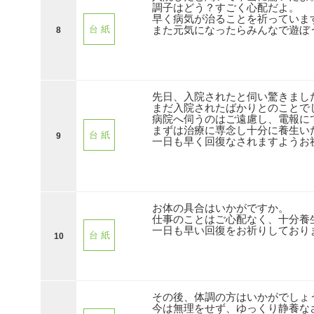
調子はどう？すごく心配だよ。
早く病気が治ることを祈っていま
また元気になったらみんなで遊ぼ
台 紙
8
先日、入院されたと伺い驚きまし
まだ入院されたばかりとのことで
病院へ伺うのはご遠慮し、電報に
まずは治療に専念し十分に養生い
台 紙
9
一日も早く回復なされますようお
お体の具合はいかがですか。
仕事のことはご心配なく、十分養
一日も早い回復をお祈りしており
台 紙
10
その後、体調の方はいかがでしょ
今は無理をせず、ゆっくり静養な