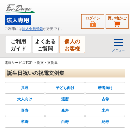
ログイン
買い物かご
ご利用には
法人会員登録
が必要です。
ご利用
よくある
個人の
ガイド
ご質問
お客様
メニュー
電報サービスTOP
>
例文・文例集
誕生日祝いの祝電文例集
共通
子ども向け
若者向け
大人向け
還暦
古希
喜寿
傘寿
米寿
卒寿
白寿
紀寿