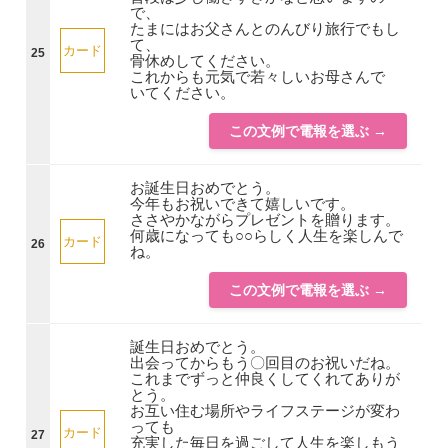
で、
たまにはお父さんとのんびり旅行でもし
て、
カード
25
骨休めしてください。
これからも元気で若々しいお母さんで
いてください。
この文例で電報を選ぶ →
お誕生日おめでとう。
今年もお祝いできて嬉しいです。
ささやかながらプレゼントを贈ります。
何歳になっても○○らしく人生を楽しんで
カード
26
ね。
この文例で電報を選ぶ →
誕生日おめでとう。
出会ってからもう〇回目のお祝いだね。
これまでずっと仲良くしてくれてありが
とう。
お互い住む場所やライフステージが変わ
っても
カード
27
充実した毎日を過ごして人生を楽しもう