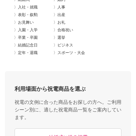
〉入社・就職
〉人事
〉表彰・叙勲
〉出産
〉お見舞い
〉お礼
〉入園・入学
〉合格祝い
〉卒業・卒園
〉選挙
〉結婚記念日
〉ビジネス
〉定年・退職
〉スポーツ・大会
利用場面から祝電商品を選ぶ
祝電の文例に合った商品をお探しの方へ。ご利用
シーン別に、適した祝電商品一覧をご案内してい
ます。