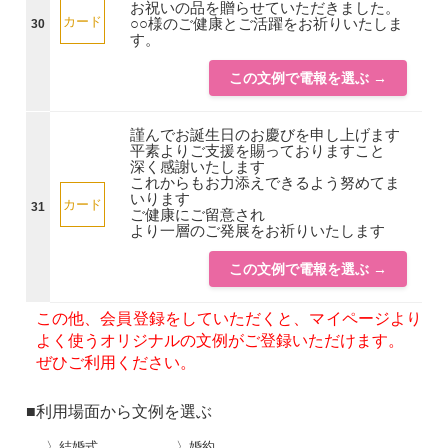
お祝いの品を贈らせていただきました。
カード
○○様のご健康とご活躍をお祈りいたしま
30
す。
この文例で電報を選ぶ →
謹んでお誕生日のお慶びを申し上げます
平素よりご支援を賜っておりますこと
深く感謝いたします
これからもお力添えできるよう努めてま
いります
カード
31
ご健康にご留意され
より一層のご発展をお祈りいたします
この文例で電報を選ぶ →
この他、会員登録をしていただくと、マイページより
よく使うオリジナルの文例がご登録いただけます。
ぜひご利用ください。
■利用場面から文例を選ぶ
〉結婚式
〉婚約