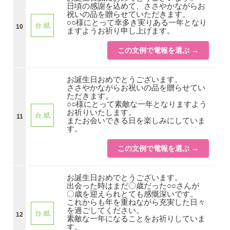
日頃の感謝を込めて、ささやかながらお
祝いの品を贈らせていただきます。
○○様にとって幸多き実りある一年となり
台 紙
10
ますようお祈り申し上げます。
この文例で電報を選ぶ →
お誕生日おめでとうございます。
ささやかながらお祝いの品を贈らせてい
ただきます。
○○様にとって素敵な一年となりますよう
お祈りいたします。
台 紙
11
またお会いできる日を楽しみにしていま
す。
この文例で電報を選ぶ →
お誕生日おめでとうございます。
出会った時はまだ〇歳だった○○さんが
〇歳を迎えられとても感慨深いです。
これからも年を重ねながら充実した日々
を過ごしてください。
台 紙
12
素敵な一年になることをお祈りしていま
す。