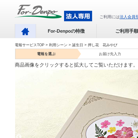
ご利用には
法人会員
For-Denpoの特徴
ご利用手
電報サービスTOP
>
利用シーン
>
誕生日
>
押し花 花みやび
電報を
選ぶ
お届け先
入力
商品画像をクリックすると拡大してご覧いただけます。