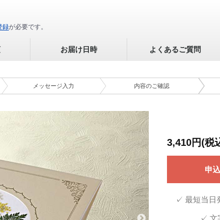
登録
が必要です。
順
お届け日時
よくあるご質問
メッセージ
入力
内容の
ご確認
3,410円(税
申
✓ 最短当日
✓ 