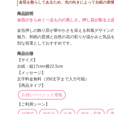
金箔を散らしてあるため、光の向きによって台紙の表
商品説明
金箔がきらめく一点ものの美しさ。押し花が彩る上
金箔押しの飾り罫が華やかさを添える和風デザイン
魅力。和紙の質感と自然の花の彩りが温かみと気品
別な祝電としておすすめです。
商品仕様
【サイズ】
台紙：縦17cm×横22.5cm
【メッセージ】
文字料金無料（350文字まで入力可能）
【商品タイプ】
お祝いベーシック電報
【ご利用シーン】
結婚式
誕生日
出産
就任・昇進