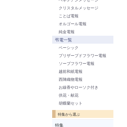
クリスタルメッセージ
ことば電報
オルゴール電報
純金電報
弔電一覧
ベーシック
プリザーブドフラワー電報
ソープフラワー電報
越前和紙電報
西陣織物電報
お線香やローソク付き
供花・献花
胡蝶蘭セット
特集から選ぶ
特集