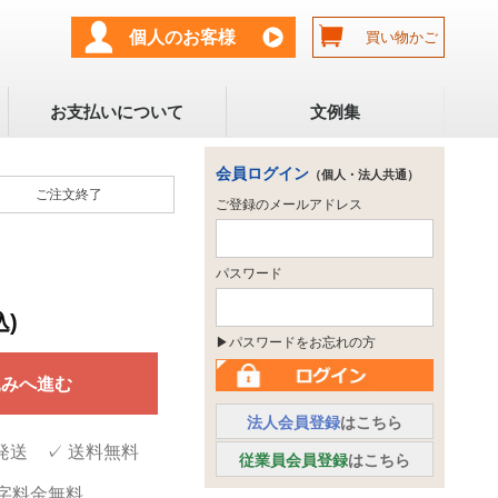
個人のお客様
買い物かご
お支払いについて
文例集
会員ログイン
（個人・法人共通）
ご注文
終了
ご登録のメールアドレス
パスワード
込)
▶パスワードをお忘れの方
込みへ進む
法人会員登録
はこちら
発送 ✓ 送料無料
従業員会員登録
はこちら
文字料金無料