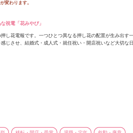
情が変わります。
品な祝電「花みやび」
の押し花電報です。一つひとつ異なる押し花の配置が生み出す
を感じさせ、結婚式・成人式・就任祝い・開店祝いなど大切な
選挙
移転・開店・受賞
退職・定年
叙勲・褒章