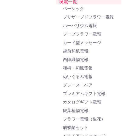
祝電一覧
ベーシック
プリザーブドフラワー電報
ハーバリウム電報
ソープフラワー電報
カード型メッセージ
越前和紙電報
西陣織物電報
和柄・和風電報
ぬいぐるみ電報
グレース・ベア
プレミアムギフト電報
カタログギフト電報
観葉植物電報
フラワー電報（生花）
胡蝶蘭セット
ベネチアンメッセージ