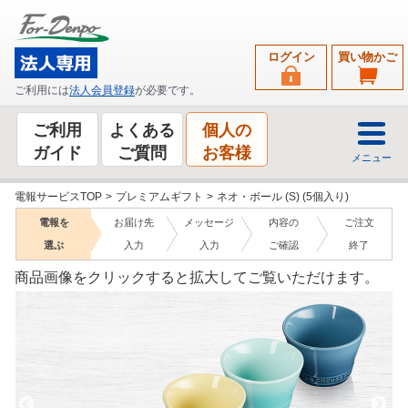
ログイン
買い物かご
ご利用には
法人会員登録
が必要です。
ご利用
よくある
個人の
ガイド
ご質問
お客様
メニュー
電報サービスTOP
>
プレミアムギフト
>
ネオ・ボール (S) (5個入り)
電報を
お届け先
メッセージ
内容の
ご注文
選ぶ
入力
入力
ご確認
終了
商品画像をクリックすると拡大してご覧いただけます。