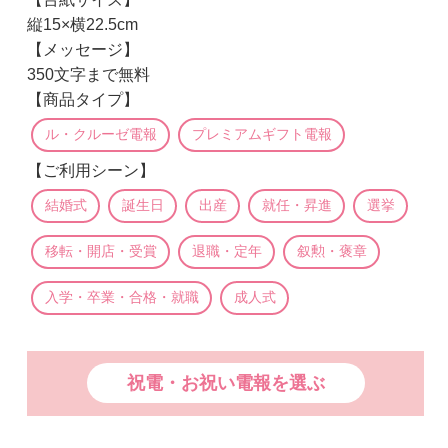
縦15×横22.5cm
【メッセージ】
350文字まで無料
【商品タイプ】
ル・クルーゼ電報
プレミアムギフト電報
【ご利用シーン】
結婚式
誕生日
出産
就任・昇進
選挙
移転・開店・受賞
退職・定年
叙勲・褒章
入学・卒業・合格・就職
成人式
祝電・お祝い電報を選ぶ