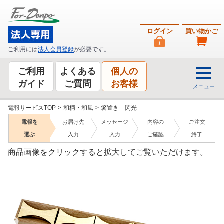
ログイン
買い物かご
ご利用には
法人会員登録
が必要です。
ご利用
よくある
個人の
ガイド
ご質問
お客様
メニュー
電報サービスTOP
>
和柄・和風
>
箸置き 閃光
電報を
お届け先
メッセージ
内容の
ご注文
選ぶ
入力
入力
ご確認
終了
商品画像をクリックすると拡大してご覧いただけます。