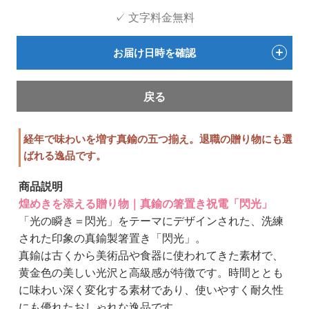
✓ 文字料金無料
お届け日時を確認
戻る
経年で味わいを増す真鍮の五つ揃え。退職の贈り物にも選
ばれる逸品です。
商品説明
煌めきを添える贈り物｜真鍮の箸置き祝電「閃光」
「光の瞬き＝閃光」をテーマにデザインされた、洗練
された印象の真鍮製箸置き「閃光」。
真鍮は古くから美術品や食器に使われてきた素材で、
黄金色の美しい光沢と高級感が特徴です。時間ととも
に味わい深く変化する素材であり、使いやすく耐久性
にも優れたおしゃれな逸品です。