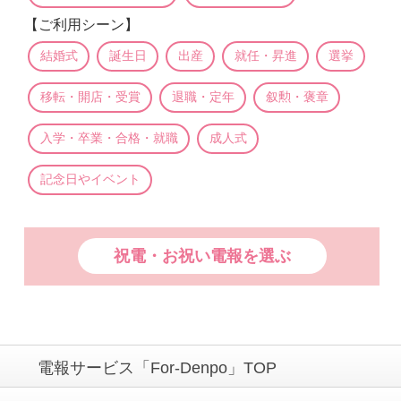
【ご利用シーン】
結婚式
誕生日
出産
就任・昇進
選挙
移転・開店・受賞
退職・定年
叙勲・褒章
入学・卒業・合格・就職
成人式
記念日やイベント
祝電・お祝い電報を選ぶ
電報サービス「For-Denpo」TOP