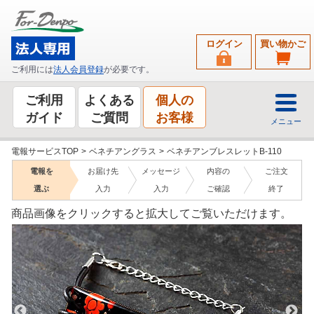
ログイン
買い物かご
ご利用には
法人会員登録
が必要です。
ご利用
よくある
個人の
ガイド
ご質問
お客様
メニュー
電報サービスTOP
>
ベネチアングラス
>
ベネチアンブレスレットB-110
電報を
お届け先
メッセージ
内容の
ご注文
選ぶ
入力
入力
ご確認
終了
商品画像をクリックすると拡大してご覧いただけます。