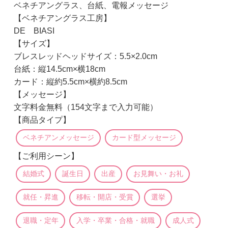
ベネチアングラス、台紙、電報メッセージ
【ベネチアングラス工房】
DE BIASI
【サイズ】
ブレスレッドヘッドサイズ：5.5×2.0cm
台紙：縦14.5cm×横18cm
カード：縦約5.5cm×横約8.5cm
【メッセージ】
文字料金無料（154文字まで入力可能）
【商品タイプ】
ベネチアンメッセージ
カード型メッセージ
【ご利用シーン】
結婚式
誕生日
出産
お見舞い・お礼
就任・昇進
移転・開店・受賞
選挙
退職・定年
入学・卒業・合格・就職
成人式